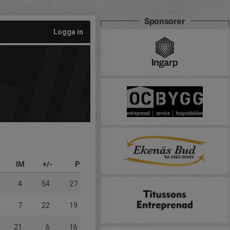
Sponsorer
Logga in
IM
+/-
P
4
54
27
7
22
19
21
6
16