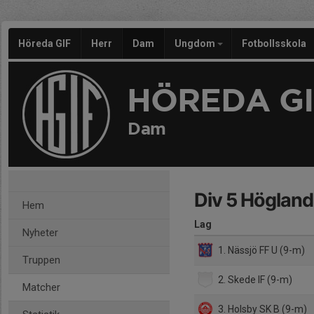
Höreda GIF
Herr
Dam
Ungdom
Fotbollsskola
HÖREDA GI
Dam
Div 5 Höglan
Hem
Lag
Nyheter
1. Nässjö FF U (9-m)
Truppen
2. Skede IF (9-m)
Matcher
3. Holsby SK B (9-m)