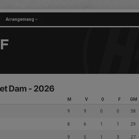
Arrangemang
F
det Dam - 2026
M
V
O
F
GM
9
9
0
0
58
8
6
1
1
29
9
5
1
3
27