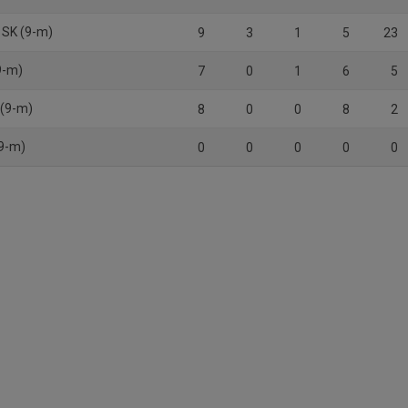
 SK (9-m)
9
3
1
5
23
9-m)
7
0
1
6
5
 (9-m)
8
0
0
8
2
(9-m)
0
0
0
0
0