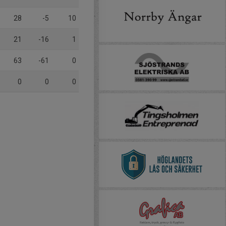
28
-5
10
21
-16
1
63
-61
0
0
0
0