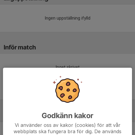
Ingen uppställning ifylld
Inför match
Inget skrivet
Godkänn kakor
Tabell
Vi använder oss av kakor (cookies) för att vår
webbplats ska fungera bra för dig. De används
Div 5 Höglandet Dam
M
+/-
P