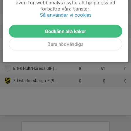
även för webbanalys i syfte att hjälpa oss att
1. Nässjö FF U (9-m)
9
54
27
förbättra våra tjänster.
Så använder vi cookies
2. Skede IF (9-m)
8
22
19
Godkänn alla kakor
3. Holsby SK B (9-m)
9
6
16
Bara nödvändiga
4. Lekeryd-Svarttorps SK (9-m)
9
-5
10
5. Gripenbergs BK B (9-m)
7
-16
1
6. IFK Hult/Höreda GIF (9-m)
8
-61
0
7. Österkorsberga IF (9-m)
0
0
0