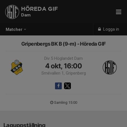
HÖREDA GIF
Dam
Logga in
Matcher
Gripenbergs BK B (9-m) - Höreda GIF
Div 5 Höglandet Dam
4 okt, 16:00
Smévallen 1, Gripenberg
Samling 15:00
Laguppställning