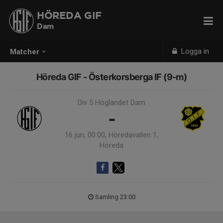
HÖREDA GIF
Dam
Logga in
Matcher
Höreda GIF - Österkorsberga IF (9-m)
Div 5 Höglandet Dam
-
16 jun, 00:00, Höredavallen 1,
Höreda
Samling 23:00