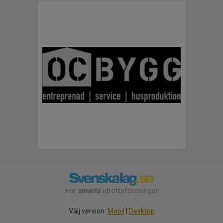
För
smarta
idrottsföreningar
Välj version:
Mobil
|
Desktop