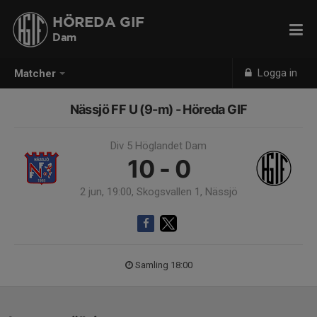
HÖREDA GIF
Dam
Logga in
Matcher
Nässjö FF U (9-m) - Höreda GIF
Div 5 Höglandet Dam
10 - 0
2 jun, 19:00, Skogsvallen 1, Nässjö
Samling 18:00