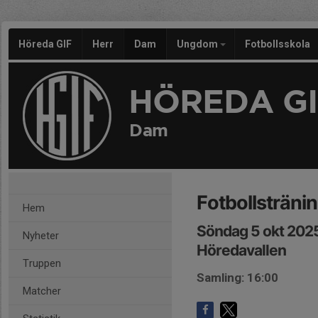
Höreda GIF
Herr
Dam
Ungdom
Fotbollsskola
HÖREDA GI
Dam
Fotbollsträni
Hem
Söndag 5 okt 2025
Nyheter
Höredavallen
Truppen
Samling: 16:00
Matcher